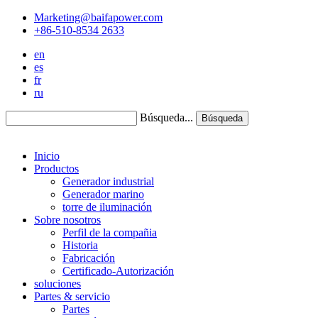
Marketing@baifapower.com
+86-510-8534 2633
en
es
fr
ru
Búsqueda...
Búsqueda
Inicio
Productos
Generador industrial
Generador marino
torre de iluminación
Sobre nosotros
Perfil de la compañia
Historia
Fabricación
Certificado-Autorización
soluciones
Partes & servicio
Partes