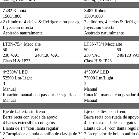
Z482 Kubota
Z482 Kubota
1500/1800
1500/1800
ua
2 cilindros, 4 ciclos & Refrigeración por agua
2 cilindros, 4 ciclos & Refrige
Inyección directa
Inyección directa
Aspirado naturalmente
Aspirado naturalmente
LT3N-75/4 Mecc alte
LT3N-75/4 Mecc alte
50
60
50
60
230 VAC
240/120 VAC
230 VAC
240/120 VA
Class H & IP23
Class H & IP23
4*350W LED
4*500W LED
52500 Lm/Light
75000 Lm/Light
3
3
Manual
Manual
Rotación manual con pasador de seguridad.
Rotación manual con pasador d
Manual
Manual
Eje de ballesta sin freno
Eje de ballesta sin freno
Barra recta con rueda de apoyo
Barra recta con rueda de apoyo
4 barras extensibles con gatos
4 barras extensibles con gatos
Llanta de 14 "con llanta regular
Llanta de 14 "con llanta regula
"
2 "acoplador de bola o anillo de clavija de 3"
2 "acoplador de bola o anillo d