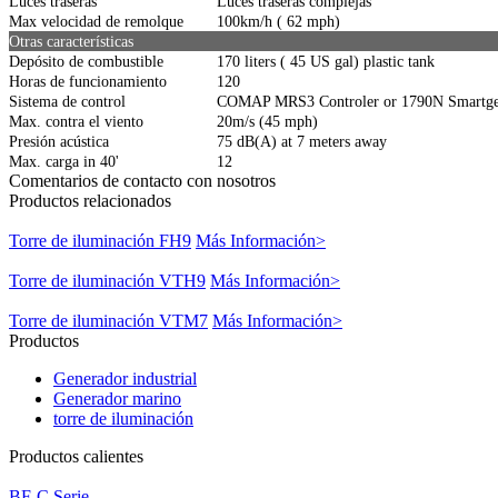
Luces traseras
Luces traseras complejas
Max velocidad de remolque
100km/h ( 62 mph)
Otras características
Depósito de combustible
170 liters ( 45 US gal) plastic tank
Horas de funcionamiento
120
Sistema de control
COMAP MRS3 Controler or 1790N Smartg
Max. contra el viento
20m/s (45 mph)
Presión acústica
75 dB(A) at 7 meters away
Max. carga in 40'
12
Comentarios de contacto con nosotros
Productos relacionados
Torre de iluminación FH9
Más Información>
Torre de iluminación VTH9
Más Información>
Torre de iluminación VTM7
Más Información>
Productos
Generador industrial
Generador marino
torre de iluminación
Productos calientes
BF-C Serie