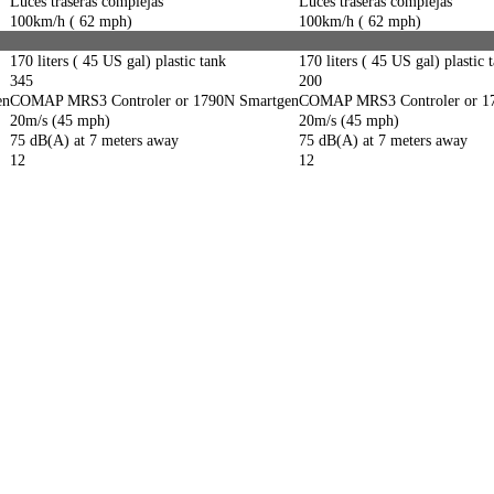
Luces traseras complejas
Luces traseras complejas
100km/h ( 62 mph)
100km/h ( 62 mph)
170 liters ( 45 US gal) plastic tank
170 liters ( 45 US gal) plastic 
345
200
en
COMAP MRS3 Controler or 1790N Smartgen
COMAP MRS3 Controler or 1
20m/s (45 mph)
20m/s (45 mph)
75 dB(A) at 7 meters away
75 dB(A) at 7 meters away
12
12