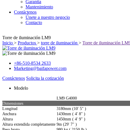
Garantía
Mantenimiento
Contáctenos
Únete a nuestro negocio
Contacto
Torre de iluminación LM9
Inicio
>
Productos
>
torre de iluminación
>
Torre de iluminación LM
+86-510-8534 2633
Marketing@baifapower.com
Contáctenos
Solicita la cotización
Modelo
LM9 G4000
Dimensiones
Longitud
3180mm (10' 5" )
Anchura
1430mm ( 4' 8" )
Altura
1450mm ( 4' 9" )
Altura extendida completamente
9m (29' 7" )
Peso bruto
980 kg ( 2150 lb )