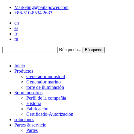
Marketing@baifapower.com
+86-510-8534 2633
en
es
fr
ru
Búsqueda...
Búsqueda
Inicio
Productos
Generador industrial
Generador marino
torre de iluminación
Sobre nosotros
Perfil de la compañia
Historia
Fabricación
Certificado-Autorización
soluciones
Partes & servicio
Partes