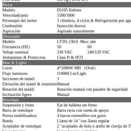
Motor
Modelo
D1105 Kubota
Velocidad(rpm)
1500/1800
Personajes del motor
3 cilindros, 4 ciclos & Refrigeración por ag
Combustión
Inyección directa
Aspiración
Aspirado naturalmente
Alternador
Modelo
LT3N-130/4 Mecc alte
Frecuencia (HZ)
50
60
Voltaje nominal
230 VAC
240/120 VAC
Aislamiento & Proteccion
Class H & IP23
Mast & Lights
Luces
4*1000W MH （Oval）
Flujo luminoso
110000 Lm/Light
Secciones de mástil
3
Elevación del mástil & extensión
Manual
Rotación del mástil
Rotación manual con pasador de seguridad.
Inclinación ligera
Manual
Remolque
Suspensión y freno
Eje de ballesta sin freno
Barra de remolque
Barra recta con rueda de apoyo
Pierna estabilizadora
4 barras extensibles con gatos
Rueda
Llanta de 14 "con llanta regular
Acoplador de remolque
2 "acoplador de bola o anillo de clavija de 3