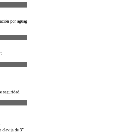
ración por agua
g
C
e seguridad.
r
e clavija de 3"