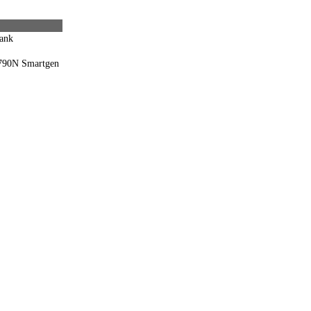
tank
790N Smartgen